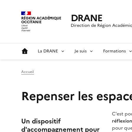
DRANE
RÉGION ACADÉMIQUE
OCCITANIE
Direction de Région Académiq
La DRANE
Je suis
Formations
Accueil
Repenser les espace
Image
C'est po
Un dispositif
réflexion
pour que
d'accompagnement pour