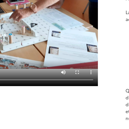
L
a
Q
d
d
e
n