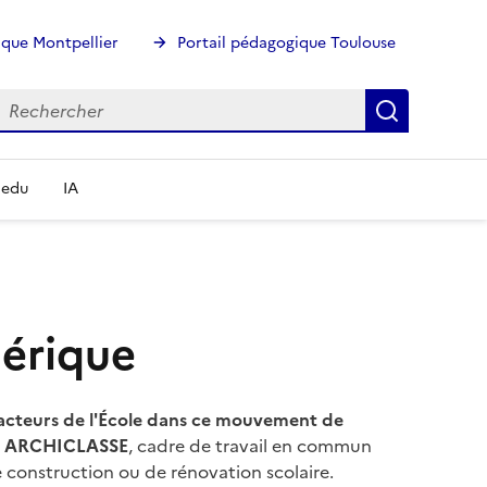
ique Montpellier
Portail pédagogique Toulouse
echercher
Rechercher
Recherch
.edu
IA
mérique
s acteurs de l'École dans ce mouvement de
if ARCHICLASSE
, cadre de travail en commun
 construction ou de rénovation scolaire.