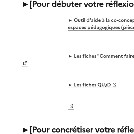
►
[Pour débuter votre réflexio
Image
► Outil d'aide à la co-conc
espaces pédagogiques (pièce
Image
► Les fiches "Comment faire
► Les fiches QU¿D
Image
►
[Pour concrétiser votre réfl