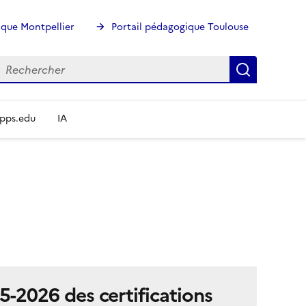
ique Montpellier
Portail pédagogique Toulouse
echercher
Rechercher
Recherch
pps.edu
IA
5-2026 des certifications