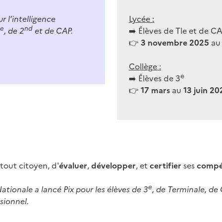
r l’intelligence
Lycée :
e
nd
, de 2
et de CAP.
➡️ Élèves de Tle et de C
👉
3 novembre 2025
a
Collège :
e
➡️ Élèves de 3
👉
17 mars
au
13 juin 20
tout citoyen, d'
évaluer
,
développer
, et
certifier
ses
compé
e
ationale a lancé Pix pour les élèves de 3
, de Terminale, de 
sionnel.