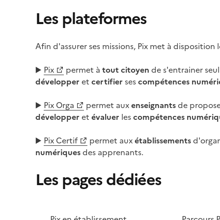
Les plateformes
Afin d'assurer ses missions, Pix met à disposition 
▶️
Pix
permet à
tout citoyen
de s'entrainer seu
développer
et
certifier
ses
compétences numéri
▶️
Pix Orga
permet aux
enseignants
de proposer
développer
et
évaluer
les
compétences numériq
▶️
Pix Certif
permet aux
établissements
d'organ
numériques
des apprenants.
Les pages dédiées
Image
Image
Pix en établissement
Parcours P