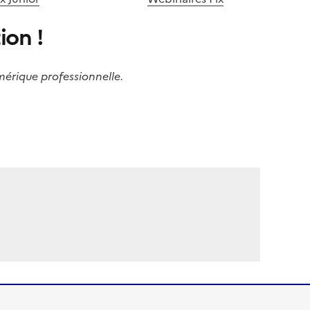
ion !
umérique professionnelle.
mage