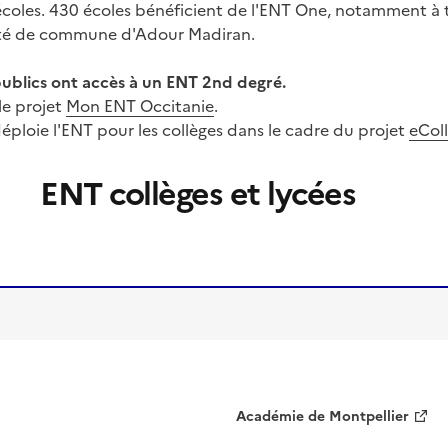
oles. 430 écoles bénéficient de l'ENT One, notamment à tr
auté de commune d'Adour Madiran.
 publics ont accès à un ENT 2nd degré.
le projet
Mon ENT Occitanie
.
ploie l'ENT pour les collèges dans le cadre du projet
eCol
ENT collèges et lycées
Image
de
couverture
(conseillée)
Académie de Montpellier