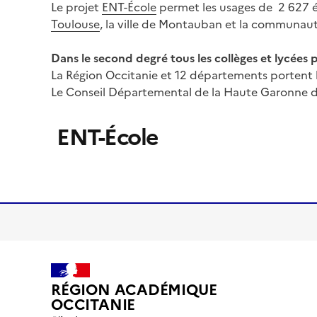
Le projet
ENT-École
permet les usages de 2 627 éc
Toulouse
, la ville de Montauban et la commun
Dans le second degré
tous les collèges et lycées
La Région Occitanie et 12 départements portent 
Le Conseil Départemental de la Haute Garonne dé
ENT-École
Image
de
couverture
(conseillée)
RÉGION ACADÉMIQUE
OCCITANIE