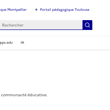
ique Montpellier
Portail pédagogique Toulouse
echercher
Rechercher
Recherch
pps.edu
IA
 la communauté éducative.