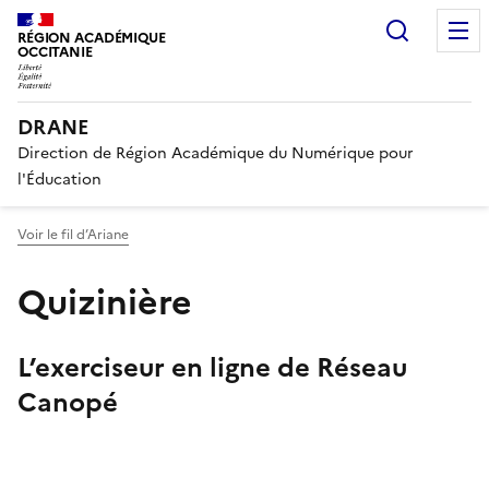
Recherc
RÉGION ACADÉMIQUE
OCCITANIE
DRANE
Direction de Région Académique du Numérique pour
l'Éducation
Voir le fil d’Ariane
Quizinière
L’exerciseur en ligne de Réseau
Canopé
Image