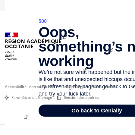
Académie de Montpellier
RÉGION ACADÉMIQUE
OCCITANIE
Académie de Toulouse
Ministère de l'éducation
nationale
Accessibilité : non conforme
Mentions Légales
Se connecter
Paramètres d'affichage
Gestion des cookies
Sauf mention contraire, tous les textes de ce site sont sous
license
etalab-2.0