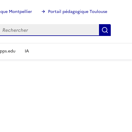
ique Montpellier
Portail pédagogique Toulouse
echercher
Rechercher
Recherch
pps.edu
IA