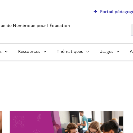
Portail pédagog
ue du Numérique pour l'Éducation
R
s
Ressources
Thématiques
Usages
A
Image
de
couverture