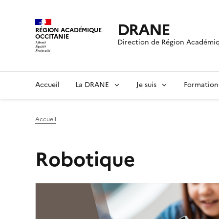
DRANE
RÉGION ACADÉMIQUE
OCCITANIE
Direction de Région Académiq
Accueil
La DRANE
Je suis
Formation
Accueil
Robotique
Image
de
couverture