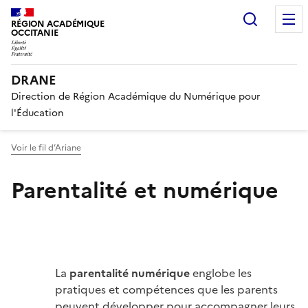
Recherc
RÉGION ACADÉMIQUE
OCCITANIE
DRANE
Direction de Région Académique du Numérique pour
l'Éducation
Voir le fil d’Ariane
Parentalité et numérique
Image
La
parentalité numérique
englobe les
pratiques et compétences que les parents
peuvent développer pour accompagner leurs