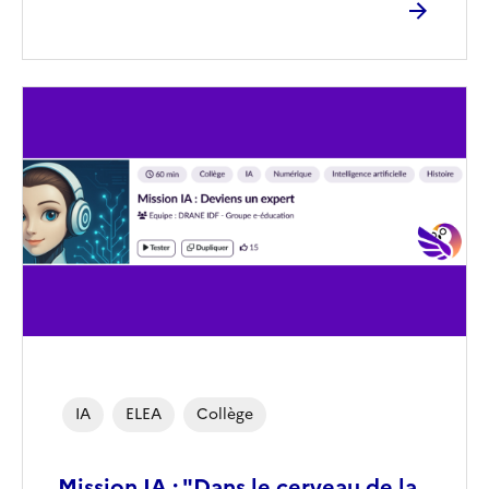
Image
de
couverture
(conseillée)
IA
ELEA
Collège
Mission IA : "Dans le cerveau de la