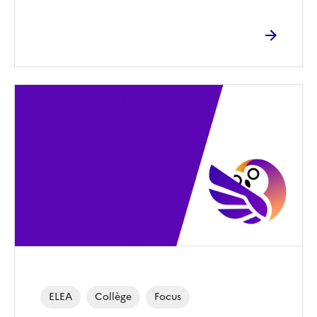
Image
de
couverture
(conseillée)
ELEA
Collège
Focus