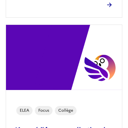
Image
de
couverture
(conseillée)
ELEA
Focus
Collège