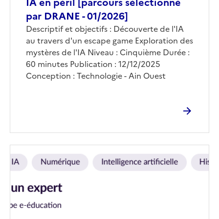
IA en péril [parcours sélectionné
par DRANE - 01/2026]
Corps
Descriptif et objectifs : Découverte de l'IA
au travers d'un escape game Exploration des
mystères de l'IA Niveau : Cinquième Durée :
60 minutes Publication : 12/12/2025
Conception : Technologie - Ain Ouest
Image
de
couverture
(conseillée)